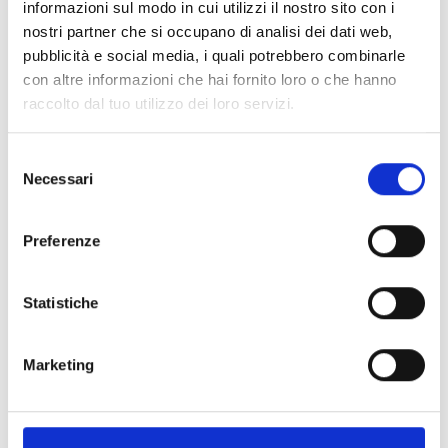
informazioni sul modo in cui utilizzi il nostro sito con i
crucial for maintaining a healthy
gut microbiota
nostri partner che si occupano di analisi dei dati web,
and reducing the absorption of sugars and fats.
pubblicità e social media, i quali potrebbero combinarle
con altre informazioni che hai fornito loro o che hanno
raccolto dal tuo utilizzo dei loro servizi.
READ MORE
Selezione
Necessari
del
consenso
Preferenze
Other news
Statistiche
Marketing