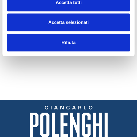
Accetta tutti
17 JULY 2026
16 JUNE 2026
Varieties of Italian
From lemon t
Accetta selezionati
lemons: a guide to the
every stage 
finest cultivars and their
by Giancarlo
characteristics
Rifiuta
Read
Read