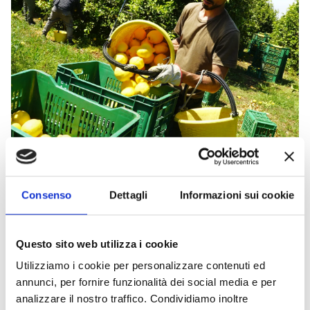
Consenso
Dettagli
Informazioni sui cookie
The article explores the lesser-known benefits
of lemon that go beyond vitamin C, highlighting
its
anti-cancer, anti-aging, and anti-
Questo sito web utilizza i cookie
inflammatory properties
, as well as its impact
Utilizziamo i cookie per personalizzare contenuti ed
on emotional well-being. Nutritionist Luca
annunci, per fornire funzionalità dei social media e per
Piretta points out that the
fibers
—especially
analizzare il nostro traffico. Condividiamo inoltre
pectin—have an important
prebiotic effect
,