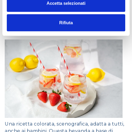
Accetta selezionati
Acqua aromatizzata limone e
frutta estiva: fragola, pesca o
Rifiuta
arancia
Una ricetta colorata, scenografica, adatta a tutti,
anche ai bambini. Questa bevanda a base di