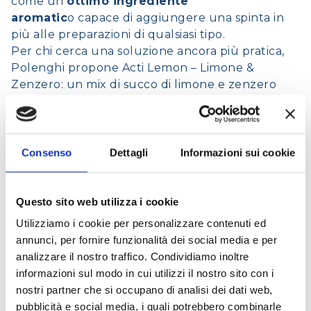
come un
ottimo ingrediente
aromatic
o capace di aggiungere una spinta in
più alle preparazioni di qualsiasi tipo.
Per chi cerca una soluzione ancora più pratica,
Polenghi propone
Acti Lemon – Limone &
Zenzero
: un mix di succo di limone e zenzero
biologici in pratiche monodosi da versare
direttamente in acqua.
Fresco e facile da bere
anche mentre fai altro!
Consenso
Dettagli
Informazioni sui cookie
Acqua aromatizzata limone e
rosmarino
Questo sito web utilizza i cookie
Utilizziamo i cookie per personalizzare contenuti ed
annunci, per fornire funzionalità dei social media e per
analizzare il nostro traffico. Condividiamo inoltre
informazioni sul modo in cui utilizzi il nostro sito con i
nostri partner che si occupano di analisi dei dati web,
pubblicità e social media, i quali potrebbero combinarle