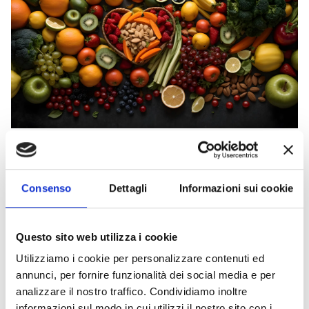
L’articolo presenta una mini-guida nutrizionale
Consenso
Dettagli
Informazioni sui cookie
curata da Polenghi e dal nutrizionista Luca
Piretta per affrontare la “winter blues” e i
malesseri stagionali. Il limone è esaltato come
Questo sito web utilizza i cookie
superfood ricco di vitamina C e polifenoli,
Utilizziamo i cookie per personalizzare contenuti ed
fondamentale per rafforzare le difese
annunci, per fornire funzionalità dei social media e per
immunitarie e migliorare l’umore e le
analizzare il nostro traffico. Condividiamo inoltre
performance cognitive. Polenghi promuove i
informazioni sul modo in cui utilizzi il nostro sito con i