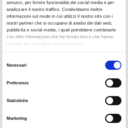
annunci, per fornire funzionalità dei social media e per
A confermare il nostro impegno, un portafoglio
analizzare il nostro traffico. Condividiamo inoltre
di
certificazioni riconosciute a livello
informazioni sul modo in cui utilizzi il nostro sito con i
internazionale
: UNI EN ISO 9001:2008, BRC, IFS,
nostri partner che si occupano di analisi dei dati web,
KOSHER, BIOLOGICO (EU, NOP, JAS).
pubblicità e social media, i quali potrebbero combinarle
con altre informazioni che hai fornito loro o che hanno
raccolto dal tuo utilizzo dei loro servizi.
Selezione
Necessari
del
consenso
Preferenze
Statistiche
TÜV NORD CERT
Marketing